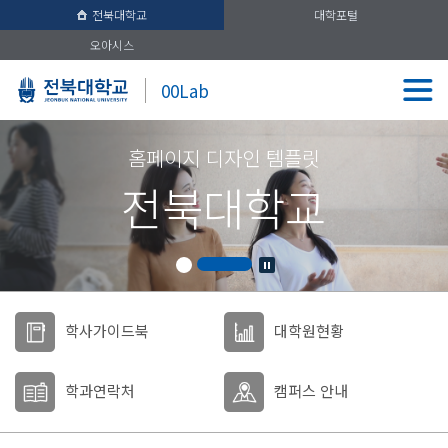
전북대학교
대학포털
오아시스
00Lab
홈페이지 디자인 템플릿
전북대학교
학사가이드북
대학원현황
학과연락처
캠퍼스 안내